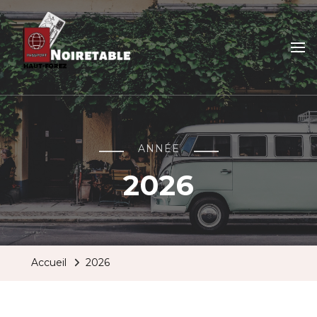
Noiretable haut forez
Voyagez plus loin
ANNÉE
2026
Accueil
2026